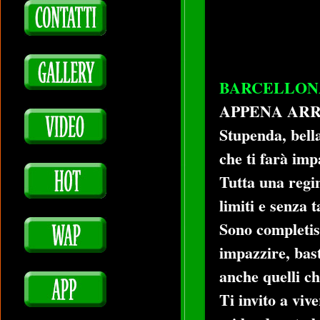
BARCELLON
APPENA ARRI
Stupenda, bella
che ti farà imp
Tutta una regin
limiti e senza 
Sono completiss
impazzire, bast
anche quelli ch
Ti invito a viv