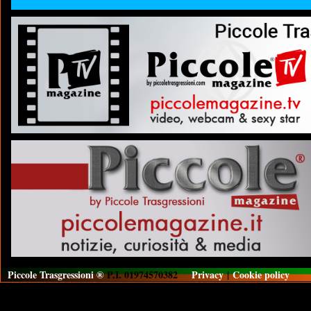
Piccole Trasgressioni ®
P.I. 01974570382
Privacy
|
Cookie policy